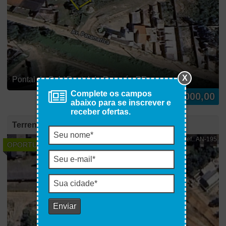
X
Pontal do Sul / Pontal do Paraná - PR
Complete os campos
R$ 140.000,00
Venda:
abaixo para se inscrever e
receber ofertas.
Terreno → Venda
Ref.: AN-195
OPORTUNIDADE