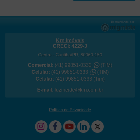
Krn Imóveis
CRECI: 4229-J
Centro
-
Curitiba
/
PR
,
80060-150
Comercial:
(41) 99851-0330
(TIM)
Celular:
(41) 99851-0333
(TIM)
Celular:
(41) 99851-0333
(Tim)
E-mail:
luzineide@krn.com.br
Política de Privacidade