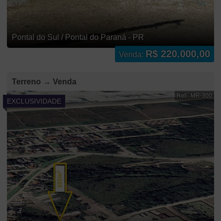
Pontal do Sul / Pontal do Paraná - PR
R$ 220.000,00
Venda:
Terreno → Venda
Ref.: MR-300
EXCLUSIVIDADE