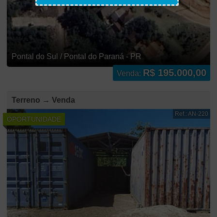
Pontal do Sul / Pontal do Paraná - PR
R$ 195.000,00
Venda:
Terreno → Venda
Ref.: AN-220
OPORTUNIDADE