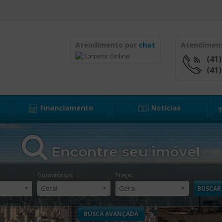
Atendimento por
chat
Atendimen
(41
(41
Financiamento
Notícias
Encontre seu imóvel
Dormitórios:
Preço:
BUSCA AVANÇADA