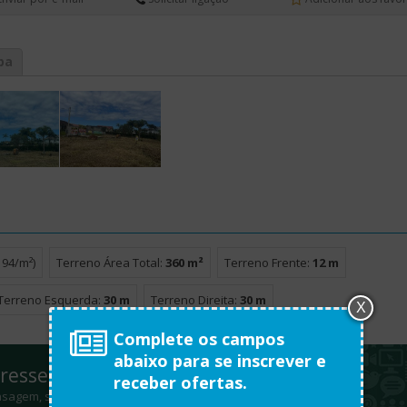
pa
194/m²)
Terreno Área Total:
360 m²
Terreno Frente:
12 m
Terreno Esquerda:
30 m
Terreno Direita:
30 m
X
Complete os campos
abaixo para se inscrever e
resse neste imóvel?
receber ofertas.
sagem, será um prazer atendê-lo.