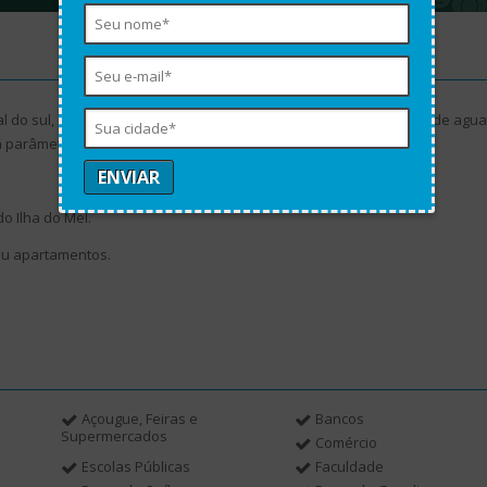
 do sul, 12x 30, limpo, aterrado, com manilhas, extensão de rede de agua
ra parâmetros de construção.
do Ilha do Mel.
ou apartamentos.
Açougue, Feiras e
Bancos
Supermercados
Comércio
Escolas Públicas
Faculdade