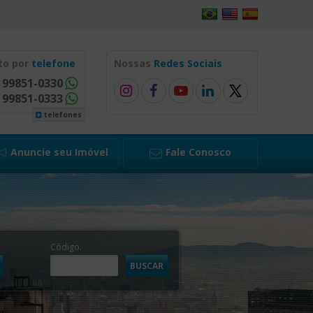
to por
telefone
Nossas
Redes Sociais
) 99851-0330
) 99851-0333
telefones
Anuncie seu Imóvel
Fale Conosco
Código: