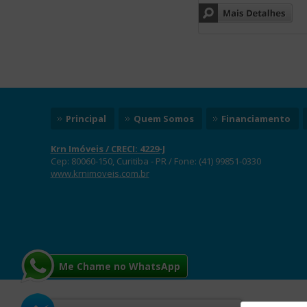
Principal
Quem Somos
Financiamento
Krn Imóveis / CRECI: 4229-J
Cep:
80060-150
,
Curitiba
-
PR
/ Fone:
(41) 99851-0330
www.krnimoveis.com.br
Me Chame no WhatsApp