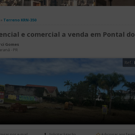
»
Terreno KRN-350
encial e comercial a venda em Pontal do 
rci Gomes
araná
-
PR
Ref.:
Enviar por e-mail
Solicitar ligação
Adicionar aos favor