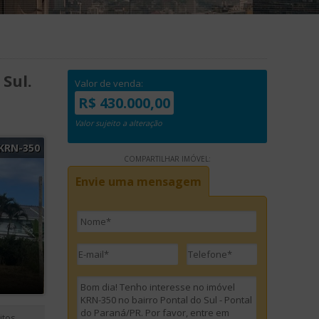
Sul.
Valor de venda:
R$ 430.000,00
Valor sujeito a alteração
KRN-350
COMPARTILHAR IMÓVEL:
Envie uma mensagem
itos