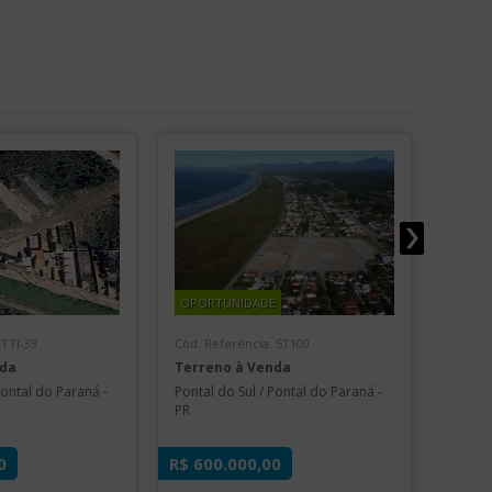
OPORTUNIDADE
LANÇ
 TTI-33
Cód. Referência: ST100
Cód. Re
nda
Terreno à Venda
SANTO
Pontal do Paraná -
Pontal do Sul / Pontal do Paraná -
Pontal 
PR
PR
0
R$ 600.000,00
R$ 60